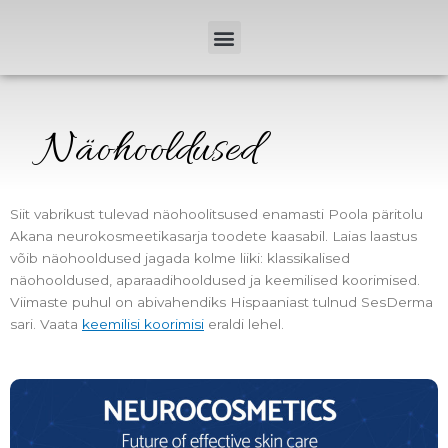
Skip
Menu
to
content
Näohooldused
Siit vabrikust tulevad näohoolitsused enamasti Poola päritolu
Akana neurokosmeetikasarja toodete kaasabil. Laias laastus
võib näohooldused jagada kolme liiki: klassikalised
näohooldused, aparaadihooldused ja keemilised koorimised.
Viimaste puhul on abivahendiks Hispaaniast tulnud SesDerma
sari. Vaata
keemilisi koorimisi
eraldi lehel.