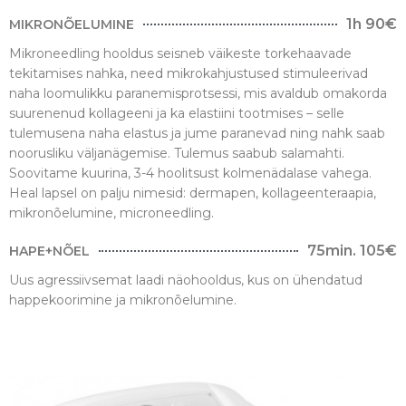
1h 90€
MIKRONÕELUMINE
Mikroneedling hooldus seisneb väikeste torkehaavade
tekitamises nahka, need mikrokahjustused stimuleerivad
naha loomulikku paranemisprotsessi, mis avaldub omakorda
suurenenud kollageeni ja ka elastiini tootmises – selle
tulemusena naha elastus ja jume paranevad ning nahk saab
noorusliku väljanägemise. Tulemus saabub salamahti.
Soovitame kuurina, 3-4 hoolitsust kolmenädalase vahega.
Heal lapsel on palju nimesid: dermapen, kollageenteraapia,
mikronõelumine, microneedling.
75min. 105€
HAPE+NÕEL
Uus agressiivsemat laadi näohooldus, kus on ühendatud
happekoorimine ja mikronõelumine.