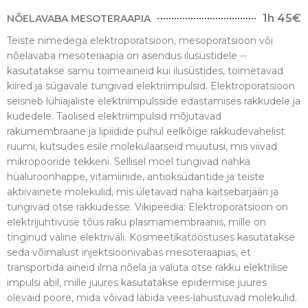
1h 45€
NÕELAVABA MESOTERAAPIA
Teiste nimedega elektroporatsioon, mesoporatsioon või
nõelavaba mesoteraapia on asendus ilusüstidele --
kasutatakse samu toimeaineid kui ilusüstides, toimetavad
kiired ja sügavale tungivad elektriimpulsid. Elektroporatsioon
seisneb lühiajaliste elektriimpulsside edastamises rakkudele ja
kudedele. Taolised elektriimpulsid mõjutavad
rakumembraane ja lipiidide puhul eelkõige rakkudevahelist
ruumi, kutsudes esile molekulaarseid muutusi, mis viivad
mikropooride tekkeni. Sellisel moel tungivad nahka
hüaluroonhappe, vitamiinide, antioksüdantide ja teiste
aktiivainete molekulid, mis ületavad naha kaitsebarjääri ja
tungivad otse rakkudesse. Vikipeedia: Elektroporatsioon on
elektrijuhtivuse tõus raku plasmamembraanis, mille on
tinginud väline elektriväli. Kosmeetikatööstuses kasutatakse
seda võimalust injektsioonivabas mesoteraapias, et
transportida aineid ilma nõela ja valuta otse rakku elektrilise
impulsi abil, mille juures kasutatakse epidermise juures
olevaid poore, mida võivad läbida vees-lahustuvad molekulid.