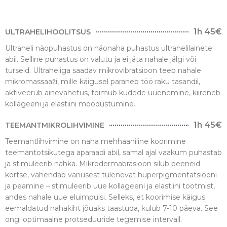
1h 45€
ULTRAHELIHOOLITSUS
Ultraheli näopuhastus on näonaha puhastus ultrahelilainete
abil. Selline puhastus on valutu ja ei jäta nahale jälgi või
turseid. Ultraheliga saadav mikrovibratsioon teeb nahale
mikromassaaži, mille käigusel paraneb töö raku tasandil,
aktiveerub ainevahetus, toimub kudede uuenemine, kiireneb
kollageeni ja elastiini moodustumine.
1h 45€
TEEMANTMIKROLIHVIMINE
Teemantlihvimine on naha mehhaaniline koorimine
teemantotsikutega aparaadi abil, samal ajal vaakum puhastab
ja stimuleerib nahka. Mikrodermabrasioon silub peeneid
kortse, vähendab vanusest tulenevat hüperpigmentatsiooni
ja peamine – stimuleerib uue kollageeni ja elastiini tootmist,
andes nahale uue eluimpulsi. Selleks, et koorimise käigus
eemaldatud nahakiht jõuaks taastuda, kulub 7-10 päeva. See
ongi optimaalne protseduuride tegemise intervall.