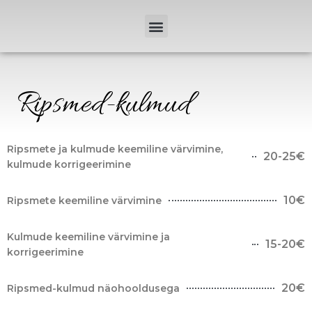
Skip
Menu
to
content
Ripsmed-kulmud
Ripsmete ja kulmude keemiline värvimine,
20-25€
kulmude korrigeerimine
10€
Ripsmete keemiline värvimine
Kulmude keemiline värvimine ja
15-20€
korrigeerimine
20€
Ripsmed-kulmud näohooldusega